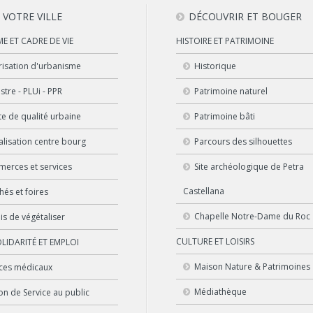
Z VOTRE VILLE
DÉCOUVRIR ET BOUGER
E ET CADRE DE VIE
HISTOIRE ET PATRIMOINE
risation d'urbanisme
Historique
tre - PLUi - PPR
Patrimoine naturel
te de qualité urbaine
Patrimoine bâti
alisation centre bourg
Parcours des silhouettes
erces et services
Site archéologique de Petra
Castellana
hés et foires
Chapelle Notre-Dame du Roc
is de végétaliser
CULTURE ET LOISIRS
OLIDARITÉ ET EMPLOI
Maison Nature & Patrimoines
ices médicaux
Médiathèque
on de Service au public