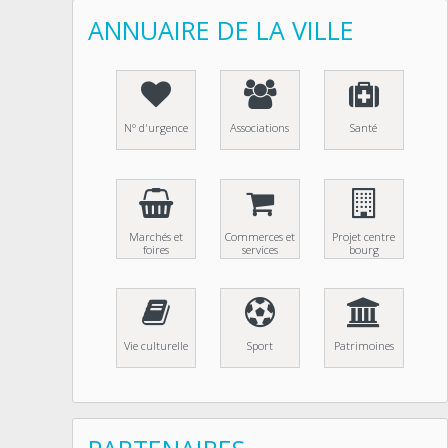
ANNUAIRE DE LA VILLE
N° d'urgence
Associations
Santé
Marchés et
Commerces et
Projet centre
foires
services
bourg
Vie culturelle
Sport
Patrimoines