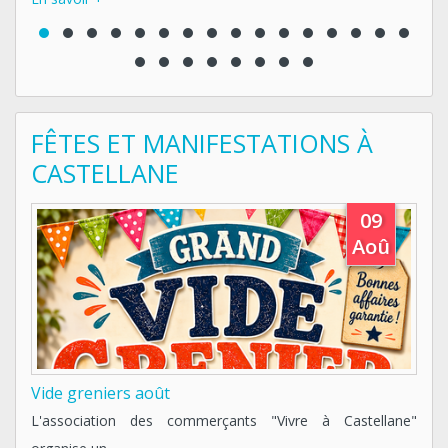
FÊTES ET MANIFESTATIONS À
CASTELLANE
09
Aoû
vide greniers août
 la
L'association des commerçants "Vivre à Castellane"
De