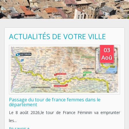
ACTUALITÉS DE VOTRE VILLE
03
Aoû
passage du tour de france femmes dans le
département
our
La
Le 8 août 2026,le tour de France Féminin va emprunter
En
les...
En savoir +